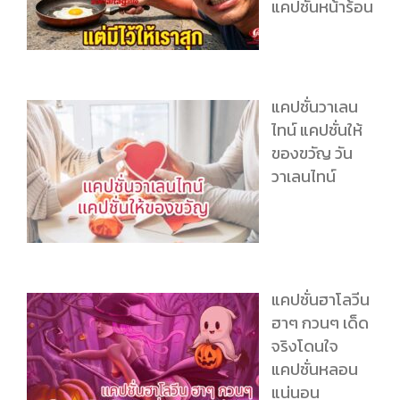
แคปชั่นหน้าร้อน
แคปชั่นวาเลน
ไทน์ แคปชั่นให้
ของขวัญ วัน
วาเลนไทน์
แคปชั่นฮาโลวีน
ฮาๆ กวนๆ เด็ด
จริงโดนใจ
แคปชั่นหลอน
แน่นอน