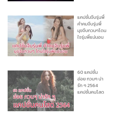
แคปชั่นจีบรุ่นพี่
คำคมจีบรุ่นพี่
มุขจีบกวนๆโดน
ใจรุ่นพี่แน่นอน
60 แคปชั่น
อ่อย กวนๆ น่า
รัก ๆ 2564
แคปชั่นคนโสด