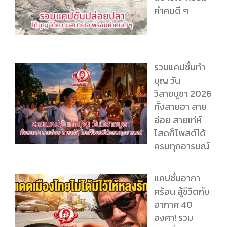
คำคมดี ๆ
รวมแคปชั่นทำ
บุญ วัน
วิสาขบูชา 2026
ทั้งสายฮา สาย
อ่อย สายเท่ห์
โสดก็โพสต์ได้
ครบทุกอารมณ์
แคปชั่นอากา
ศร้อน สู้ชีวิตกับ
อากาศ 40
องศา! รวม