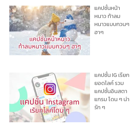
แคปชั่นหน้า
หนาว ท้าลม
หนาวแบบกวนๆ
ฮาๆ
แคปชั่น IG เรียก
ยอดไลค์ รวม
แคปชั่นอินสตา
แกรม โดน ๆ น่า
รัก ๆ