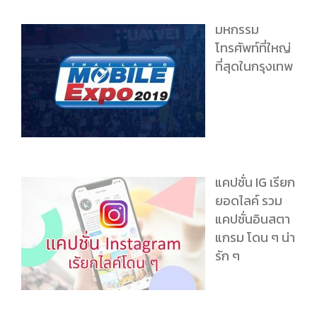
มหกรรม
โทรศัพท์ที่ใหญ่
ที่สุดในกรุงเทพ
แคปชั่น IG เรียก
ยอดไลค์ รวม
แคปชั่นอินสตา
แกรม โดน ๆ น่า
รัก ๆ