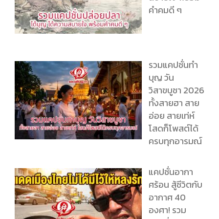
คำคมดี ๆ
รวมแคปชั่นทำ
บุญ วัน
วิสาขบูชา 2026
ทั้งสายฮา สาย
อ่อย สายเท่ห์
โสดก็โพสต์ได้
ครบทุกอารมณ์
แคปชั่นอากา
ศร้อน สู้ชีวิตกับ
อากาศ 40
องศา! รวม