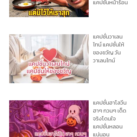
แคปชั่นหน้าร้อน
แคปชั่นวาเลน
ไทน์ แคปชั่นให้
ของขวัญ วัน
วาเลนไทน์
แคปชั่นฮาโลวีน
ฮาๆ กวนๆ เด็ด
จริงโดนใจ
แคปชั่นหลอน
แน่นอน