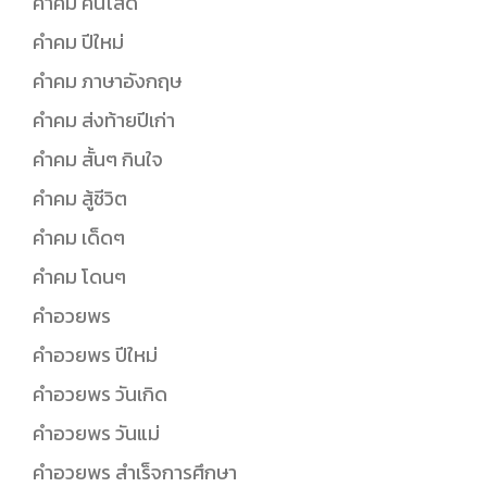
คำคม คนโสด
คำคม ปีใหม่
คำคม ภาษาอังกฤษ
คำคม ส่งท้ายปีเก่า
คำคม สั้นๆ กินใจ
คำคม สู้ชีวิต
คำคม เด็ดๆ
คำคม โดนๆ
คำอวยพร
คำอวยพร ปีใหม่
คำอวยพร วันเกิด
คำอวยพร วันแม่
คำอวยพร สำเร็จการศึกษา