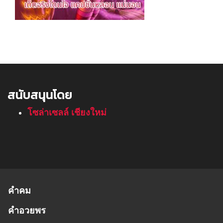
สนับสนุนโดย
โซล่าเซลล์ เชียงใหม่
คำคม
คำอวยพร