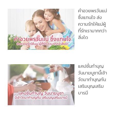
คำอวยพรวันแม่
ซึ้งแทนใจ ส่ง
ความรักให้แม่ผู้
ที่รักเรามากกว่า
สิ่งใด
แคปชั่นทำบุญ
วันมาฆบูชานี้เข้า
วัดมาทำบุญกัน
เสริมบุญเสริม
บารมี