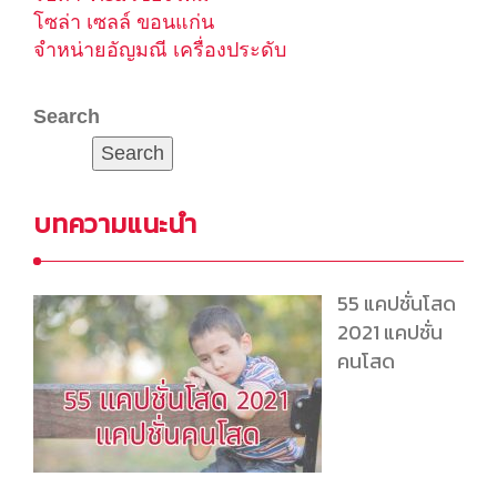
โซล่า เซลล์ ขอนแก่น
จำหน่ายอัญมณี เครื่องประดับ
Search
Search
บทความแนะนำ
55 แคปชั่นโสด
2021 แคปชั่น
คนโสด