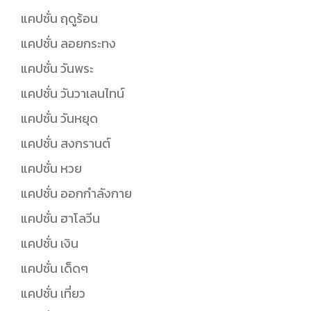
แคปชั่น ฤดูร้อน
แคปชั่น ลอยกระทง
แคปชั่น วันพระ
แคปชั่น วันวาเลนไทน์
แคปชั่น วันหยุด
แคปชั่น สงกรานต์
แคปชั่น หวย
แคปชั่น ออกกำลังกาย
แคปชั่น ฮาโลวีน
แคปชั่น เงิน
แคปชั่น เด็ดๆ
แคปชั่น เที่ยว