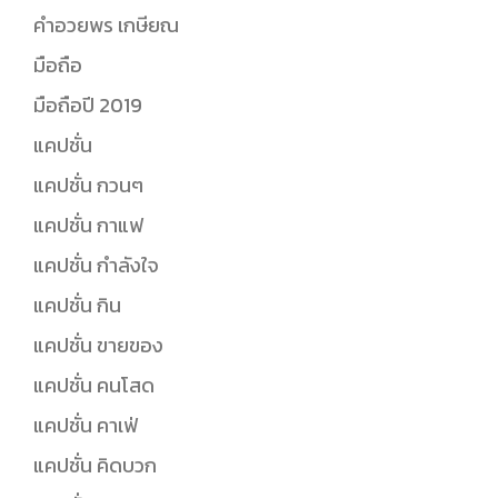
คำอวยพร เกษียณ
มือถือ
มือถือปี 2019
แคปชั่น
แคปชั่น กวนๆ
แคปชั่น กาแฟ
แคปชั่น กำลังใจ
แคปชั่น กิน
แคปชั่น ขายของ
แคปชั่น คนโสด
แคปชั่น คาเฟ่
แคปชั่น คิดบวก