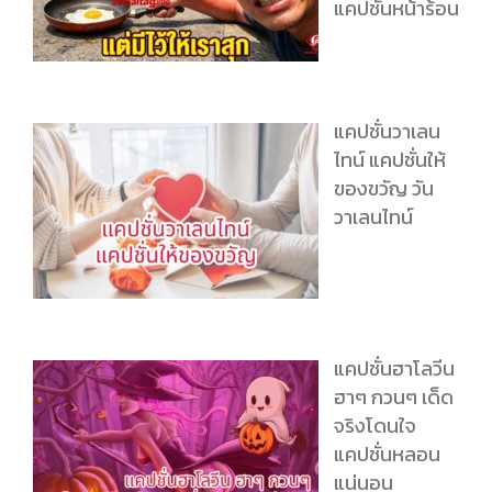
แคปชั่นหน้าร้อน
แคปชั่นวาเลน
ไทน์ แคปชั่นให้
ของขวัญ วัน
วาเลนไทน์
แคปชั่นฮาโลวีน
ฮาๆ กวนๆ เด็ด
จริงโดนใจ
แคปชั่นหลอน
แน่นอน