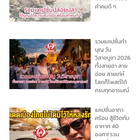
คำคมดี ๆ
รวมแคปชั่นทำ
บุญ วัน
วิสาขบูชา 2026
ทั้งสายฮา สาย
อ่อย สายเท่ห์
โสดก็โพสต์ได้
ครบทุกอารมณ์
แคปชั่นอากา
ศร้อน สู้ชีวิตกับ
อากาศ 40
องศา! รวม