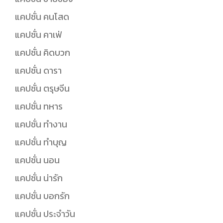
แคปชั่น คนโสด
แคปชั่น คาเฟ่
แคปชั่น คิดบวก
แคปชั่น ดารา
แคปชั่น ตรุษจีน
แคปชั่น ทหาร
แคปชั่น ทำงาน
แคปชั่น ทำบุญ
แคปชั่น นอน
แคปชั่น น่ารัก
แคปชั่น บอกรัก
แคปชั่น ประจำวัน