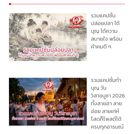
รวมแคปชั่น
ปล่อยปลา ได้
บุญ ได้ความ
สบายใจ พร้อม
คำคมดี ๆ
รวมแคปชั่นทำ
บุญ วัน
วิสาขบูชา 2026
ทั้งสายฮา สาย
อ่อย สายเท่ห์
โสดก็โพสต์ได้
ครบทุกอารมณ์