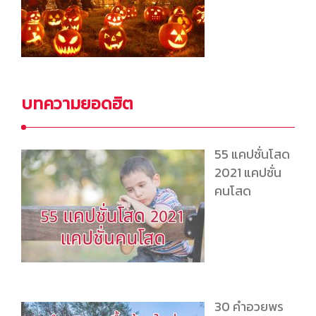
บทความยอดฮิต
55 แคปชั่นโสด
2021 แคปชั่น
คนโสด
30 คำอวยพร