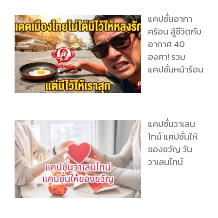
แคปชั่นอากา
ศร้อน สู้ชีวิตกับ
อากาศ 40
องศา! รวม
แคปชั่นหน้าร้อน
แคปชั่นวาเลน
ไทน์ แคปชั่นให้
ของขวัญ วัน
วาเลนไทน์