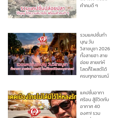
คำคมดี ๆ
รวมแคปชั่นทำ
บุญ วัน
วิสาขบูชา 2026
ทั้งสายฮา สาย
อ่อย สายเท่ห์
โสดก็โพสต์ได้
ครบทุกอารมณ์
แคปชั่นอากา
ศร้อน สู้ชีวิตกับ
อากาศ 40
องศา! รวม