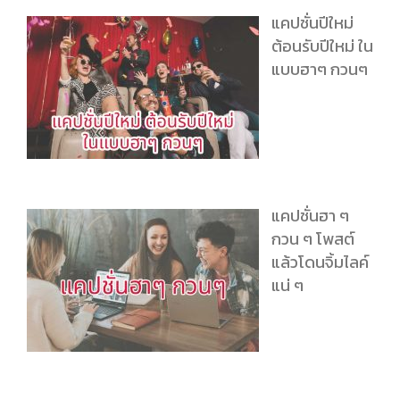
แคปชั่นปีใหม่
ต้อนรับปีใหม่ ใน
แบบฮาๆ กวนๆ
แคปชั่นฮา ๆ
กวน ๆ โพสต์
แล้วโดนจิ้มไลค์
แน่ ๆ