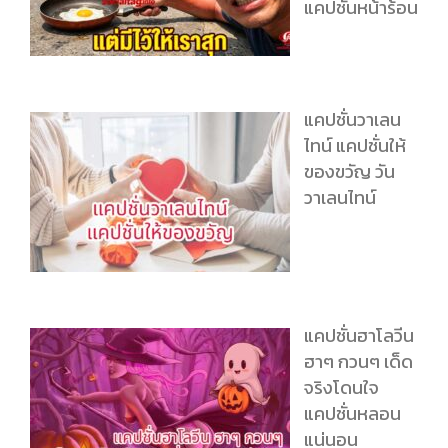
แคปชั่นหน้าร้อน
แคปชั่นวาเลน
ไทน์ แคปชั่นให้
ของขวัญ วัน
วาเลนไทน์
แคปชั่นฮาโลวีน
ฮาๆ กวนๆ เด็ด
จริงโดนใจ
แคปชั่นหลอน
แน่นอน