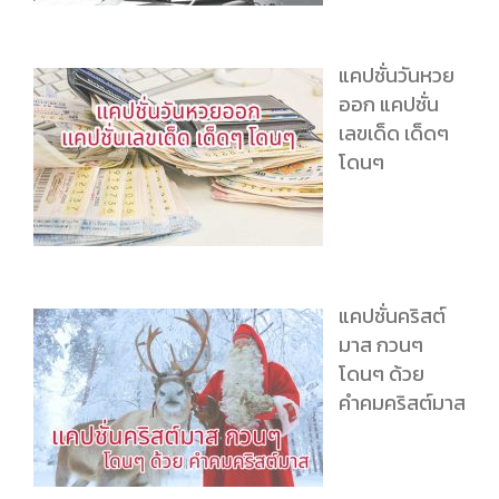
แคปชั่นวันหวย
ออก แคปชั่น
เลขเด็ด เด็ดๆ
โดนๆ
แคปชั่นคริสต์
มาส กวนๆ
โดนๆ ด้วย
คำคมคริสต์มาส